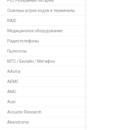
PLC Резервные батареи
Сканеры штрих кодов и терминалы
RAID
Медицинское оборудование
Радиотелефоны
Пылесосы
МТС / Билайн / Мегафон
AAstra
AEMC
AMC
Acer
Acoustic Research
Akerstroms