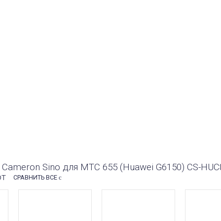
45.8 x 43.2 x 5.5 mm
дели
МТС 655, Huawei g6150
3.7V
рт номер
HB5I1H, HB5I1
1100mAh
ЬЯМ!
 Cameron Sino для МТС 655 (Huawei G6150) CS-HUC
ют
СРАВНИТЬ ВСЕ