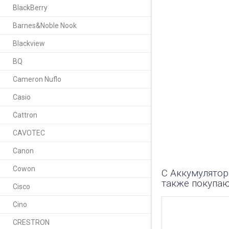
BlackBerry
Размеры
Barnes&Noble Nook
Совместимые мо
Blackview
BQ
Напряжение
Cameron Nuflo
Оригинальный па
Casio
Емкость
Cattron
CAVOTEC
РАССКАЗАТЬ ДРУЗ
Canon
Cowon
С Аккумулятор
также покупа
Cisco
Cino
CRESTRON