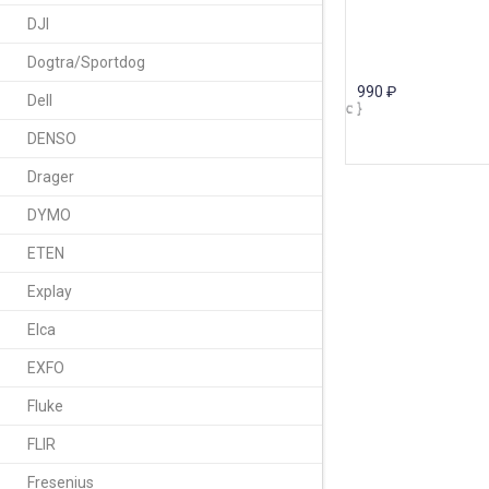
DJI
Dogtra/Sportdog
990
₽
Dell
DENSO
Drager
DYMO
ETEN
Explay
Elca
EXFO
Fluke
FLIR
Fresenius