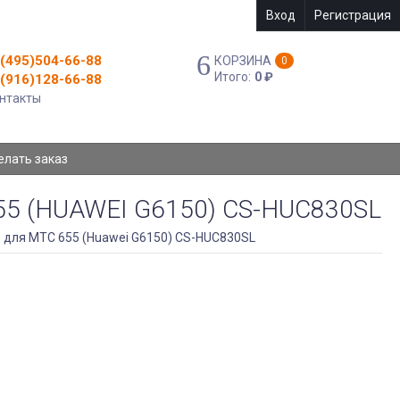
Вход
Регистрация
(495)504-66-88
КОРЗИНА
0
Итого:
0
₽
(916)128-66-88
нтакты
елать заказ
 (HUAWEI G6150) CS-HUC830SL
 для МТС 655 (Huawei G6150) CS-HUC830SL
АККУМУЛЯТОР CAMERON SINO ДЛЯ МТС
655 (HUAWEI G6150) CS-HUC830SL
Емкость - 1100mAh
Для МТС 655
АРТИКУЛ:
4894128044765
Нет в наличии
710
₽
КУПИТЬ