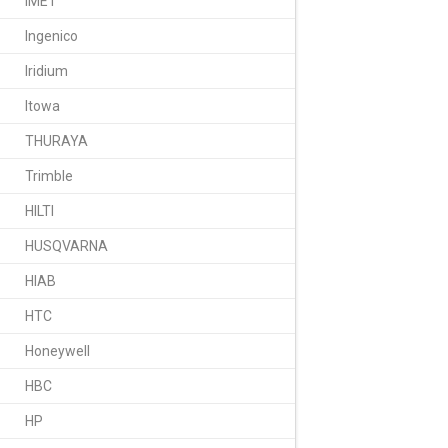
IMET
Ingenico
Iridium
Itowa
THURAYA
Trimble
HILTI
HUSQVARNA
HIAB
HTC
Honeywell
HBC
HP