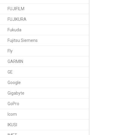
FUJIFILM
FUJIKURA
Fukuda
Fujitsu Siemens
Fly
GARMIN
GE
Google
Gigabyte
GoPro
Icom
IKUSI