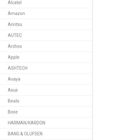
Alcatel
Amazon
Anritsu
AUTEC
Получение информац
Archos
Обзор
Отзы
Apple
Аккумуляторы Camer
ASHTECH
практически все ус
лет (а именно стол
Avaya
наилучшей стороны.
производстве позво
Asus
Надежность, качест
Beats
Sino считаться одн
Bose
Аккумулятор для
М
продукции. Мы пред
HARMAN/KARDON
Вся производимая к
BANG & OLUFSEN
РосТест