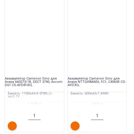
Емкость - 2200mAh/8.14Wh, Li-ion/3.7V
3 630
₽
КУПИТЬ
Аккумулятор Cameron Sino для
Аккумулятор Cameron Sino для
Avaya 660273/1B, DECT 3740, Ascom
Avaya NTTQ49MAE6, FC1, C4065R CS-
D61 CS-AYD810CL
AYD3CL
Емкость - 1100mAh/4.07Wh, Li-
Емкость - 600mAh/1.44Wh
ion/3.7V
1 870
₽
960
₽