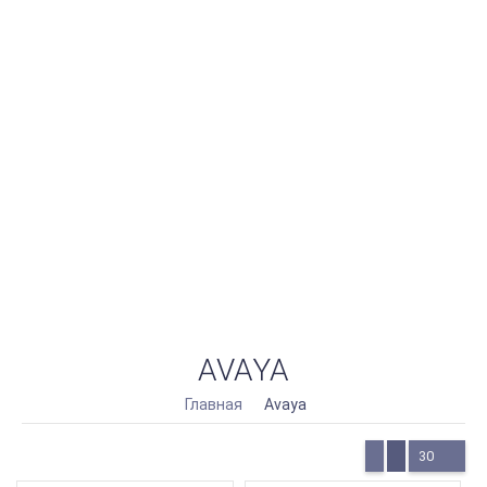
АККУМУЛЯТОР CAMERON SINO ДЛЯ
AVAYA
СИСТЕМ AJAX HUB, HUB 2, XK953562 CS-
AHB200BT
Главная
Avaya
Емкость - 2100mAh/7.77Wh, Li-Polymer/3.7V
30
1 980
₽