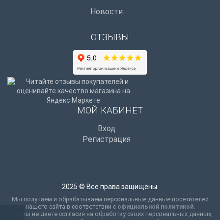
Новости
ОТЗЫВЫ
АККУМУЛЯТОР CAMERON SINO BP290,
T912185, XW-EX001 CS-FBP290SL
МОЙ КАБИНЕТ
Вход
Емкость - 3400mAh/36.72Wh, Li-ion/10.8V
Регистрация
20 020
₽
КУПИТЬ
2025 © Все права защищены.
Мы получаем и обрабатываем персональные данные посетителей
нашего сайта в соответствии с
официальной политикой
.
Если вы не даете согласия на обработку своих персональных данных,