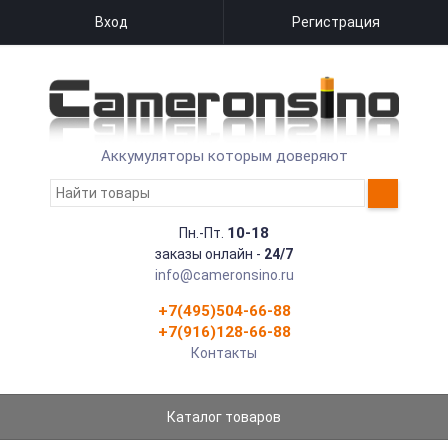
Вход
Регистрация
Аккумуляторы которым доверяют
10-18
Пн.-Пт.
заказы онлайн -
24/7
info@cameronsino.ru
+7(495)504-66-88
+7(916)128-66-88
Контакты
Каталог товаров