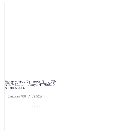
АККУМУЛЯТОР CAMERON SINO ДЛЯ
AUTEC FUA10, UTX97, CB71.F CS-
ALK707BL
Емкость - 2000mAh/14.4Wh, Ni-MH/7.2V
4 180
₽
КУПИТЬ
Аккумулятор Cameron Sino CS-
NTL743CL для Avaya NT7B65LD,
NT7B65KSE6
Емкость 700mAh/2.52Wh
1 210
₽