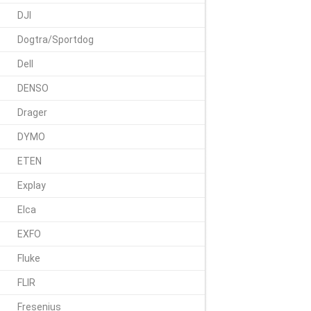
DJI
Dogtra/Sportdog
Dell
DENSO
Drager
DYMO
ETEN
Explay
Elca
EXFO
Fluke
FLIR
Fresenius