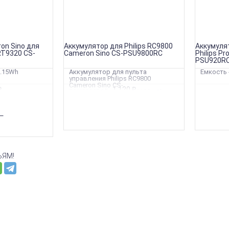
on Sino для
Аккумулятор для Philips RC9800
Аккумуля
RT9320 CS-
Cameron Sino CS-PSU9800RC
Philips P
ЭЛЕМЕНТ ПИТАНИЯ (БАТАРЕЙКА
PSU920R
C2, S1, S2 
3.15Wh
Аккумулятор для пульта
Емкость 
управления Philips RC9800
Cameron Sino CS-
₽
1 120
₽
PSU9800RCЁмкость - 2200mAh
Емкость - 4200mAh/50.4Wh, Li
К
ЬЯМ!
АККУМУЛЯТОР CAMERON SINO B