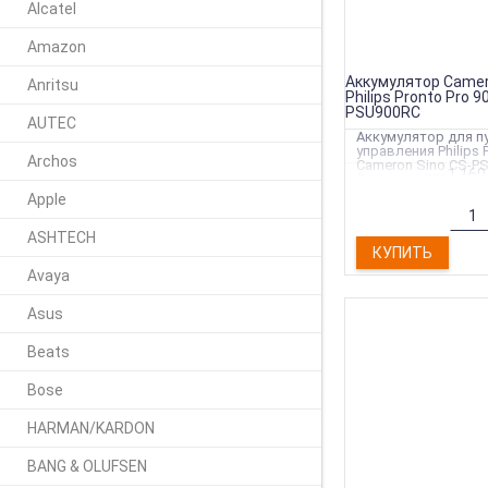
Alcatel
Amazon
Аккумулятор Camer
Anritsu
Philips Pronto Pro 9
PSU900RC
AUTEC
Аккумулятор для п
управления Philips P
Archos
Cameron Sino CS-P
1 16
Ёмкость - 750mAh
Apple
ASHTECH
КУПИТЬ
Avaya
Asus
Beats
Bose
HARMAN/KARDON
BANG & OLUFSEN