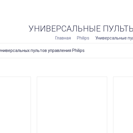
АККУМУЛЯТОР CAMERON SINO ДЛ
УНИВЕРСАЛЬНЫЕ ПУЛЬТ
36IAB0
Главная
Philips
Универсальные пу
Емкость - 2
ниверсальных пультов управления Philips
К
АККУМУЛЯТОР CAMERON SINO
Емкость - 1