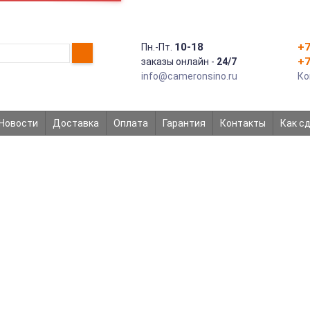
10-18
+7
Пн.-Пт.
+7
заказы онлайн -
24/7
info@cameronsino.ru
Ко
Новости
Доставка
Оплата
Гарантия
Контакты
Как с
АККУМУЛЯТОР CAMERON SINO Д
C
Емкость - 210
К