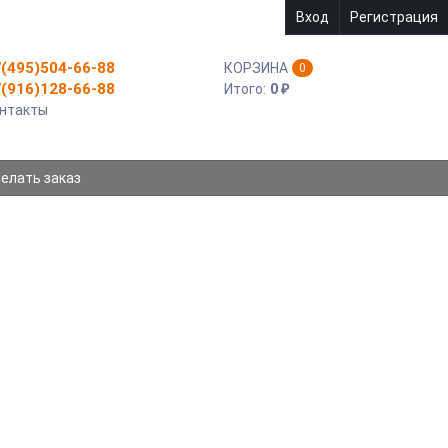
Вход
Регистрация
(495)504-66-88
КОРЗИНА
0
(916)128-66-88
Итого:
0
₽
нтакты
делать заказ
ЛЯ СИСТЕМ AJAX HUB, HUB 2, XK953562
S-AHB200BT
0mAh/7.77Wh, Li-Polymer/3.7V
1 980
₽
УПИТЬ