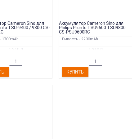
4 620
₽
УПИТЬ
тор Cameron Sino для
Аккумулятор Cameron Sino для
ronto TSU-9400 / 9300 CS-
Philips Pronto TSU9600 TSU9800
RC
CS-PSU9600RC
- 1700mAh
Ёмкость - 2200mAh
1 210
₽
1 210
₽
ТЬ
КУПИТЬ
ДЛЯ AUTEC FUA10, UTX97, CB71.F CS-
ALK707BL
000mAh/14.4Wh, Ni-MH/7.2V
4 180
₽
УПИТЬ