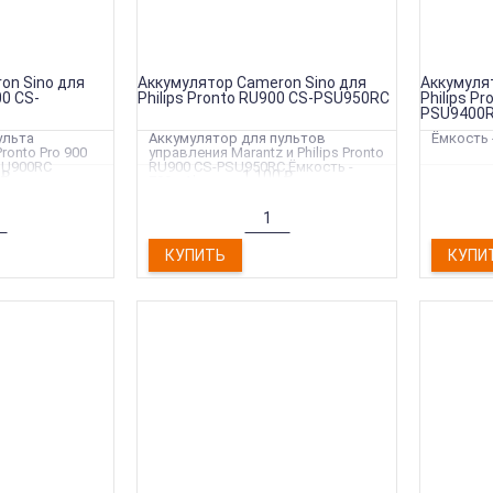
К
on Sino для
Аккумулятор Cameron Sino для
Аккумуля
00 CS-
Philips Pronto RU900 CS-PSU950RC
Philips P
PSU9400
ульта
Аккумулятор для пультов
Ёмкость 
ronto Pro 900
управления Marantz и Philips Pronto
SU900RC
RU900 CS-PSU950RC Ёмкость -
0
₽
1 100
₽
700mAh
КУПИТЬ
КУПИ
АККУМУЛЯТОР CAMERON SINO 
Емкость - 2
К