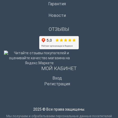
АККУМУЛЯТОР CAMERON SINO ДЛЯ
Гарантия
CRESTRON TST-902 CS-CRT902SL
Новости
Емкость - 10000mAh/37Wh, Li-ion/3.7V
4 620
₽
ОТЗЫВЫ
КУПИТЬ
МОЙ КАБИНЕТ
Вход
Регистрация
2025 © Все права защищены.
Мы получаем и обрабатываем персональные данные посетителей