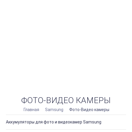
АККУМУЛЯТОР CAMERON SINO ДЛЯ
ФОТО-ВИДЕО КАМЕРЫ
СИСТЕМ AJAX HUB, HUB 2, XK953562 CS-
AHB200BT
Главная
Samsung
Фото-Видео камеры
Емкость - 2100mAh/7.77Wh, Li-Polymer/3.7V
Аккумуляторы для фото и видеокамер Samsung
1 980
₽