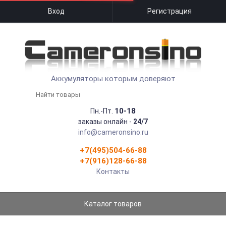
Вход
Регистрация
Аккумуляторы которым доверяют
10-18
Пн.-Пт.
заказы онлайн -
24/7
info@cameronsino.ru
+7(495)504-66-88
+7(916)128-66-88
Контакты
Каталог товаров