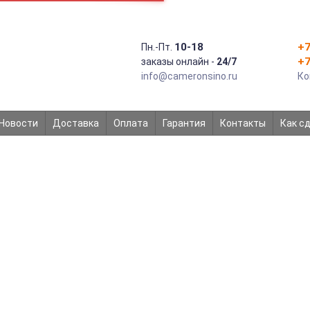
10-18
+7
Пн.-Пт.
+7
заказы онлайн -
24/7
info@cameronsino.ru
Ко
Новости
Доставка
Оплата
Гарантия
Контакты
Как с
ЛЯТОР CAMERON SINO ДЛЯ МТС 95
CS-HU8650X
авная
МТС / Билайн / Мегафон
Аккумулятор Cameron Sino для 