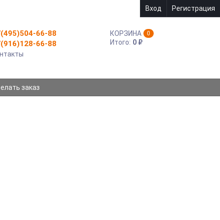
Вход
Регистрация
(495)504-66-88
КОРЗИНА
0
Итого:
0
₽
(916)128-66-88
нтакты
делать заказ
5, 965, HUAWEI ASCEND Y200
L
МТС 955, 965, Huawei Ascend Y200 CS-HU8650XL
АККУМУЛЯТОР CAMERON SINO ДЛЯ МТС
955, 965, HUAWEI ASCEND Y200 CS-
HU8650XL
Емкость - 1400mAh / 5.18Wh X-Longer
АРТИКУЛ:
4894128052883
Нет в наличии
910
₽
Купить