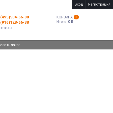
Вход
Регистрация
(495)504-66-88
КОРЗИНА
0
Итого:
0
₽
(916)128-66-88
нтакты
делать заказ
0MD ДЛЯ HP, JDSU MTS-6000
MD для HP, JDSU MTS-6000 LI204SX
АККУМУЛЯТОР CAMERON SINO CS-
HVA710MD ДЛЯ HP, JDSU MTS-6000 LI204SX
Емкость - 7800mAh/86.58Wh Li-ion
АРТИКУЛ:
4894128107125
Нет в наличии
23 650
₽
Купить