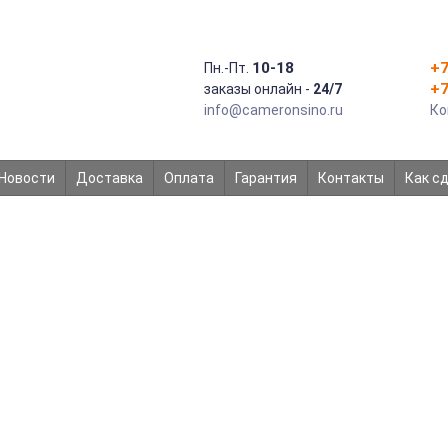
10-18
+7
Пн.-Пт.
+7
заказы онлайн -
24/7
info@cameronsino.ru
Ко
Новости
Доставка
Оплата
Гарантия
Контакты
Как с
УЛЯТОР CAMERON SINO CS-HVA71
LI204SX
Главная
JDSU
Аккумулятор Cameron Sino CS-HVA710