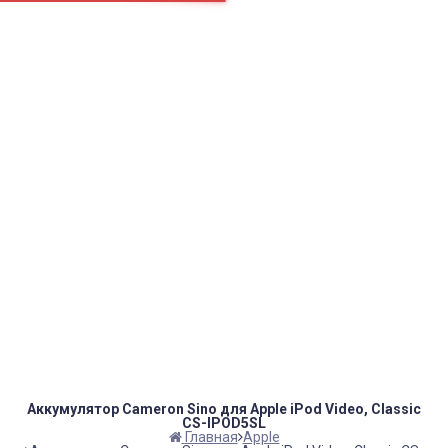
Вход
Регистрация
Аккумуляторы которым доверяют
Пн.-Пт.
10-18
заказы онлайн -
24/7
info@cameronsino.ru
+7(495)504-66-88
+7(916)128-66-88
Контакты
Каталог товаров
Магазин
Новости
Доставка
Аккумулятор Cameron Sino для Apple iPod Video, Classic
Оплата
CS-IPOD5SL
Гарантия
Главная
Apple
Контакты