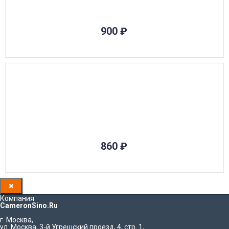
900
₽
860
₽
Компания
CameronSino.Ru
г. Москва
,
ул. Москва, 3-й Угрешский проезд, 4, стр. 1
,