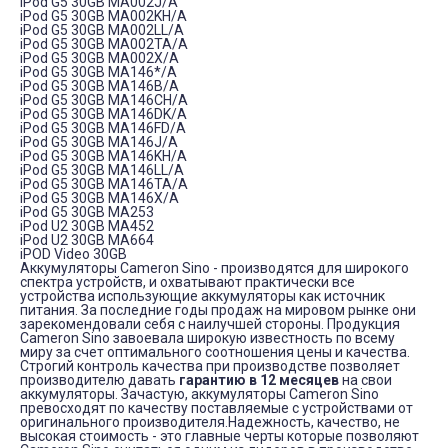
iPod G5 30GB MA002J/A
iPod G5 30GB MA002KH/A
iPod G5 30GB MA002LL/A
iPod G5 30GB MA002TA/A
iPod G5 30GB MA002X/A
iPod G5 30GB MA146*/A
iPod G5 30GB MA146B/A
iPod G5 30GB MA146CH/A
iPod G5 30GB MA146DK/A
iPod G5 30GB MA146FD/A
iPod G5 30GB MA146J/A
iPod G5 30GB MA146KH/A
iPod G5 30GB MA146LL/A
iPod G5 30GB MA146TA/A
iPod G5 30GB MA146X/A
iPod G5 30GB MA253
iPod U2 30GB MA452
iPod U2 30GB MA664
iPOD Video 30GB
Аккумуляторы Cameron Sino - производятся для широкого
спектра устройств, и охватывают практически все
устройства использующие аккумуляторы как источник
питания. За последние годы продаж на мировом рынке они
зарекомендовали себя с наилучшей стороны. Продукция
Cameron Sino завоевала широкую известность по всему
миру за счет оптимального соотношения цены и качества.
Строгий контроль качества при производстве позволяет
производителю давать
гарантию в 12 месяцев
на свои
аккумуляторы. Зачастую, аккумуляторы Cameron Sino
превосходят по качеству поставляемые с устройствами от
оригинального производителя.Надежность, качество, не
высокая стоимость - это главные черты которые позволяют