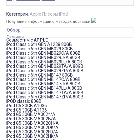
Категории:
Apple
Плееры iPod
Получение информации о методах доставки
Обзор
Отзывы
Совместим с
APPLE
iPod Classic 6th GEN A1238 80GB
iPod Classic 6th GEN MB029 80GB
iPod Classic 6th GEN MB029C/A 80GB
iPod Classic 6th GEN MB029J/A 80GB
iPod Classic 6th GEN MB029LL/A 80GB
iPod Classic 6th GEN MB029TA/A 80GB
iPod Classic 6th GEN MB029ZP/A 80GB
iPod Classic 6th GEN MB147 80GB
iPod Classic 6th GEN MB147C/A 80GB
iPod Classic 6th GEN MB147J/A 80GB
iPod Classic 6th GEN MB147LL/A 80GB
iPod Classic 6th GEN MB147TA/A 80GB
iPod Classic 6th GEN MB147ZP/A 80GB
iPOD classic 80GB
iPod G5 30GB A1036
iPod G5 30GB A1136
iPod G5 30GB MA002*/A
iPod G5 30GB MA002B/A
iPod G5 30GB MA002CH/A
iPod G5 30GB MA002DK/A
iPod G5 30GB MA002FD/A
iPod G5 30GB MA002HK/A