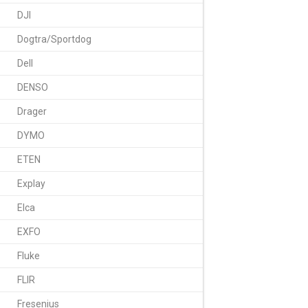
DJI
Dogtra/Sportdog
РАССКАЗАТЬ ДРУЗ
Dell
DENSO
Drager
DYMO
ETEN
Explay
Elca
EXFO
Fluke
FLIR
Fresenius