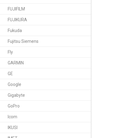
FUJIFILM
FUJIKURA
Fukuda
Fujitsu Siemens
Fly
GARMIN
GE
Google
Gigabyte
GoPro
Icom
IKUSI