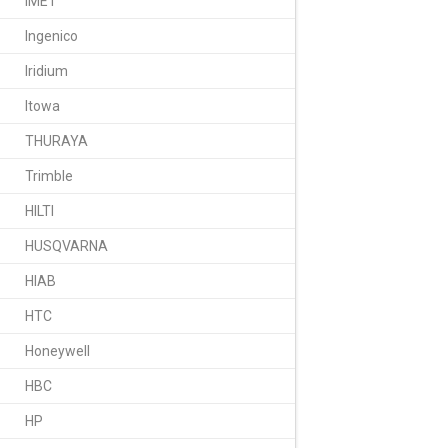
IMET
Ingenico
Iridium
Itowa
THURAYA
Trimble
HILTI
HUSQVARNA
HIAB
HTC
Honeywell
HBC
HP