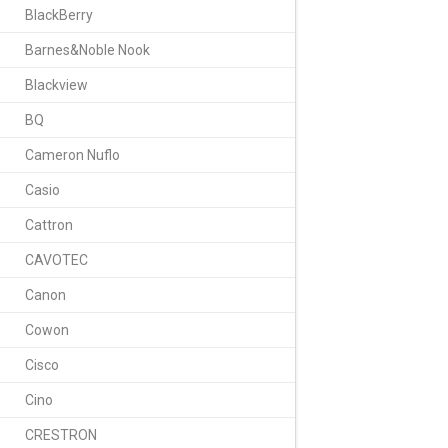
BlackBerry
* при сохранении оригинальной упако
Barnes&Noble Nook
Вся производимая к
Blackview
РосТест
BQ
Размеры
Cameron Nuflo
Совместимые мо
Casio
Напряжение
Cattron
Оригинальный па
CAVOTEC
Тип элемента
Canon
Емкость
Cowon
Ток разряда
Cisco
Cino
Вес
CRESTRON
Гарантия