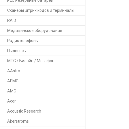
PLC Резервные батареи
Сканеры штрих кодов и терминалы
RAID
Медицинское оборудование
Радиотелефоны
Пылесосы
МТС / Билайн / Мегафон
AAstra
AEMC
AMC
Acer
Acoustic Research
Akerstroms