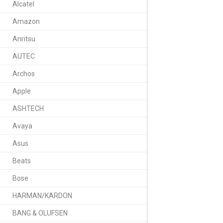
Alcatel
Amazon
Anritsu
AUTEC
Получение информац
Archos
Обзор
Отзы
Apple
ASHTECH
Аккумуляторы Camer
практически все ус
Avaya
годы продаж на ми
Cameron Sino завое
Asus
цены и качества. С
гарантию до 12 ме
Beats
превосходят по кач
Надежность, качест
Bose
Sino считаться одн
HARMAN/KARDON
5542110P
- это выс
BANG & OLUFSEN
Мы предоставляе
возврат в течении 