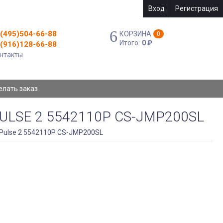
Вход
Регистрация
(495)504-66-88
КОРЗИНА
0
Итого:
0
₽
(916)128-66-88
нтакты
елать заказ
LSE 2 5542110P CS-JMP200SL
 Pulse 2 5542110P CS-JMP200SL
АККУМУЛЯТОР CAMERON SINO ДЛЯ JBL
PULSE 2 5542110P CS-JMP200SL
Емкость - 6000mAh/22.2Wh
АРТИКУЛ:
4894128137252
В наличии (3 шт.)
990
₽
КУПИТЬ