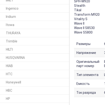
IMET
SPH-M920
Stealth
Ingenico
Tikal
Transform M920
Iridium
Vitality S
Wave II
Itowa
Wave II S8530
Wave S5800
THURAYA
Trimble
Размеры
HILTI
Напряжение
HUSQVARNA
Оригинальный
HIAB
парт номер
HTC
Тип элемента
Honeywell
Емкость
HBC
Ток разряда
HP