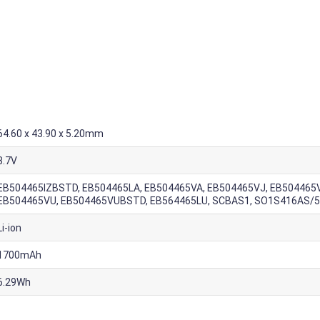
64.60 x 43.90 x 5.20mm
3.7V
EB504465IZBSTD, EB504465LA, EB504465VA, EB504465VJ, EB504465V
EB504465VU, EB504465VUBSTD, EB564465LU, SCBAS1, SO1S416AS/5
Li-ion
1700mAh
6.29Wh