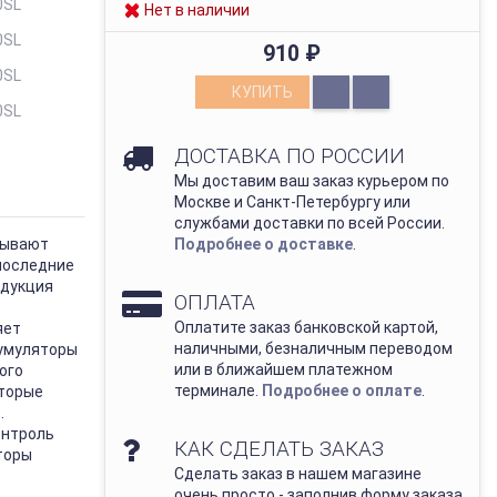
Нет в наличии
910
₽
КУПИТЬ
ДОСТАВКА ПО РОССИИ
Мы доставим ваш заказ курьером по
Москве и Санкт-Петербургу или
службами доставки по всей России.
тывают
Подробнее о доставке
.
последние
одукция
ОПЛАТА
Оплатите заказ банковской картой,
яет
наличными, безналичным переводом
кумуляторы
или в ближайшем платежном
ого
терминале.
Подробнее о оплате
.
оторые
.
онтроль
КАК СДЕЛАТЬ ЗАКАЗ
торы
Сделать заказ в нашем магазине
очень просто - заполнив форму заказа