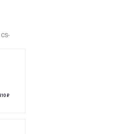
 CS-
410
₽