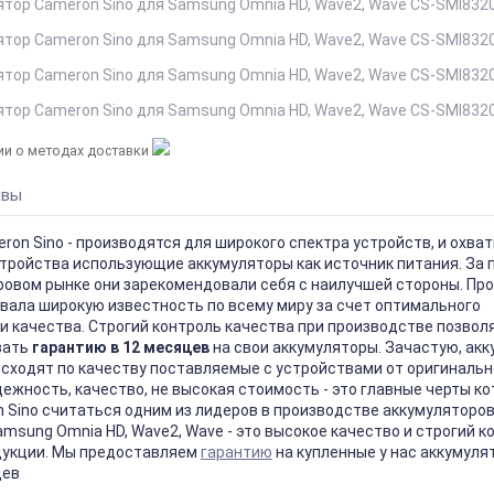
и о методах доставки
ывы
on Sino - производятся для широкого спектра устройств, и охва
стройства использующие аккумуляторы как источник питания. За 
ровом рынке они зарекомендовали себя с наилучшей стороны. Пр
евала широкую известность по всему миру за счет оптимального
и качества. Строгий контроль качества при производстве позвол
вать
гарантию в 12 месяцев
на свои аккумуляторы. Зачастую, ак
осходят по качеству поставляемые с устройствами от оригинальн
ежность, качество, не высокая стоимость - это главные черты к
 Sino считаться одним из лидеров в производстве аккумуляторов
msung Omnia HD, Wave2, Wave - это высокое качество и строгий к
дукции. Мы предоставляем
гарантию
на купленные у нас аккумуля
цев