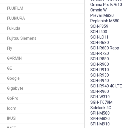
Omnia Pro B7610
FUJIFILM
Omnia W
Prevail M820
FUJIKURA
Replenish M580
SCH-F859
Fukuda
SCH-I400
SCH-LC11
Fujitsu Siemens
SCH-R680
SCH-R680 Repp
Fly
SCH-R720
GARMIN
SCH-R880
SCH-R900
GE
SCH-R910
SCH-R930
Google
SCH-R940
SCH-R940 4G LTE
Gigabyte
SCH-R960
SCH-W319
GoPro
SGH-T679M
Sidekick 4G
Icom
SPH-M580
IKUSI
SPH-M820
SPH-M910