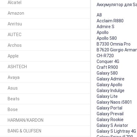
Alcatel
Аккумулятор для S
Amazon
A8
Acclaim R880
Anritsu
Admire S
Apollo
AUTEC
Apollo 580
B7330 Omnia Pro
Archos
B7620 Giorgio Arman
CH-R720
Apple
Conquer 4G
ASHTECH
Craft R900
Galaxy 580
Avaya
Galaxy Admire
Galaxy Apollo
Asus
Galaxy Indulge
Galaxy Lite
Beats
Galaxy Naos i5801
Galaxy Portal
Bose
Galaxy Prevail
Galaxy Rookie
HARMAN/KARDON
Galaxy S Aviator
BANG & OLUFSEN
Galaxy S Lightray 4G
Galaxy Spica i5700