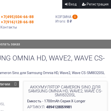
Вход
Регистрация
+7(495)504-66-88
КОРЗИНА
0
Итого:
0
₽
+7(916)128-66-88
Контакты
делать заказ
G OMNIA HD, WAVE2, WAVE CS-
ameron Sino для Samsung Omnia HD, Wave2, Wave CS-SMI8320SL
АЛИЧИИ
АККУМУЛЯТОР CAMERON SINO ДЛЯ
SAMSUNG OMNIA HD, WAVE2, WAVE CS-
SMI8320SL
Емкость - 1700mAh Серия X-Longer
АРТИКУЛ:
4894128059981