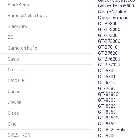
BlackBerry
Galaxy Teos i5800
Galaxy Vitality
Barnes&Noble Nook
Giorgio Armani
GT-B7300
Blackview
GT-B7300C
GT-B7330
BQ
GT-B7330C
GT-B7610
Cameron Nuflo
GT-B7620
Casio
GT-B7620U
GT-B7732U
Cattron
GT-i5800
GT-i5801
CAVOTEC
GT-i6410
GT-I7680
Canon
GT-I8180C
GT-I8305
Cowon
GT-I8320
GT-I8350
Cisco
GT-I8350C
GT-i8350T
Cino
GT-i8520 Halo
CRESTRON
GT-i8700