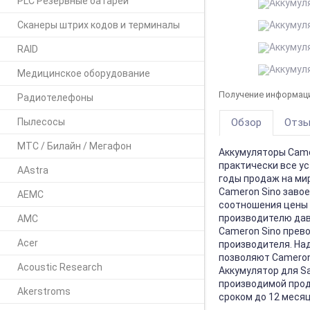
PLC Резервные батареи
Сканеры штрих кодов и терминалы
RAID
Медицинское оборудование
Получение информаци
Радиотелефоны
Пылесосы
Обзор
Отз
МТС / Билайн / Мегафон
Аккумуляторы Camer
практически все у
AAstra
годы продаж на ми
Cameron Sino заво
AEMC
соотношения цены 
производителю да
AMC
Cameron Sino прев
Acer
производителя. Над
позволяют Cameron
Acoustic Research
Аккумулятор для Sa
производимой про
Akerstroms
сроком до 12 меся