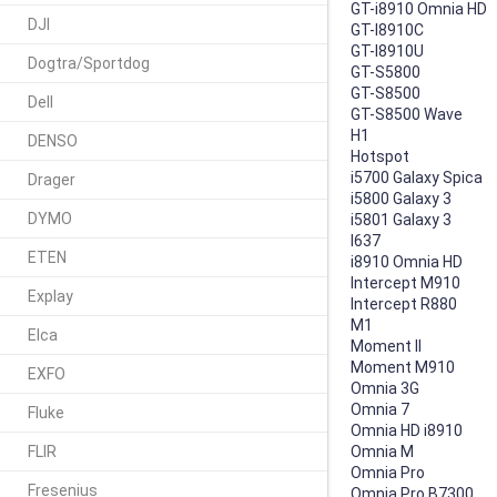
GT-i8910 Omnia HD
DJI
GT-I8910C
GT-I8910U
Dogtra/Sportdog
GT-S5800
GT-S8500
Dell
GT-S8500 Wave
H1
DENSO
Hotspot
i5700 Galaxy Spica
Drager
i5800 Galaxy 3
DYMO
i5801 Galaxy 3
I637
ETEN
i8910 Omnia HD
Intercept M910
Explay
Intercept R880
M1
Elca
Moment II
Moment M910
EXFO
Omnia 3G
Omnia 7
Fluke
Omnia HD i8910
FLIR
Omnia M
Omnia Pro
Fresenius
Omnia Pro B7300