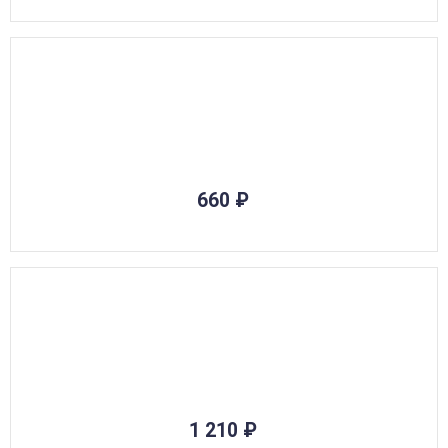
660
₽
1 210
₽