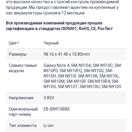
это высокое качество и строгий контроль производимой
продукции. Мы предоставляем гарантию на купленные у
нас аккумуляторы сроком в 12 месяцев.
Вся производимая компанией продукция прошла
сертификацию в стандартах ISO9001, RoHS, CE, РосТест
Цвет
Черный
Размеры
98.16 x 41.40 x 10.80mm
Совместимые
Galaxy Note 4, SM-N910A, SM-N910C, SM-
модели
N910FD, SM-N910FQ, SM-N910G, SM-
N910H, SM-N910I, SM-N910K, SM-N910L,
SM-N910M, SM-N910P, SM-N910R4, SM-
N910S, SM-N910T, SM-N910U, SM-N910V
Напряжение
3.85V
Оригинальный
EB-BN910BBE
парт номер
Тип элемента
Li-ion