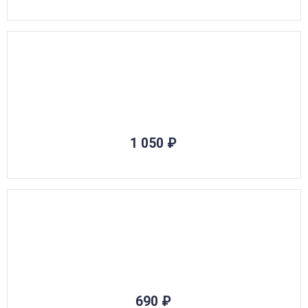
1 050
₽
690
₽