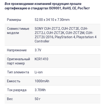
Вся производимая компанией продукция прошла
сертификацию в стандартах ISO9001, RoHS, CE, РосТест
Размеры
52.00 x 34.10 x 7.30mm
Совместимые
SONY CUH-ZCT2, CUH-ZCT2E, CUH-
модели
ZCT2J, CUH-ZCT2K, CUH-ZCT2M, CUH-
ZCT2U 2016, PlayStation 4, Playstation 4
Controller
Напряжение
3.7V
Оригинальный
KCR1410
парт номер
Тип элемента
Li-ion
Емкость
1000mAh
Ток разряда
3.70Wh
Вес
50 г