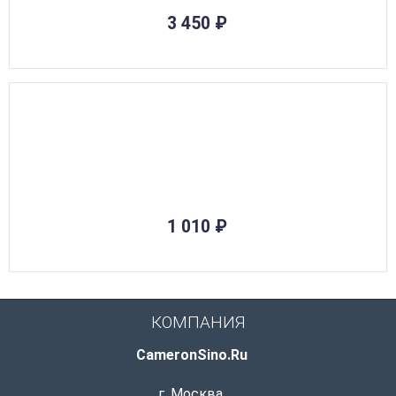
3 450
₽
1 010
₽
КОМПАНИЯ
CameronSino.Ru
г. Москва
,