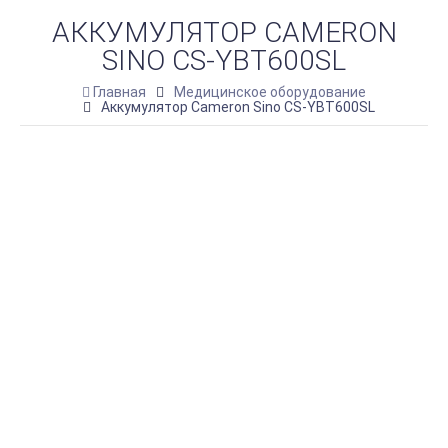
АККУМУЛЯТОР CAMERON
SINO CS-YBT600SL
Главная
Медицинское оборудование
Аккумулятор Cameron Sino CS-YBT600SL
АККУМУЛЯТОР CAMERON SINO CS-YBT600SL
Емкость - 1100mAh / 4.07Wh 3.7V, Li-Ion
АРТИКУЛ:
4894128135784
Склад Москва:
В наличии (2 шт.)
1 490
₽
КУПИТЬ