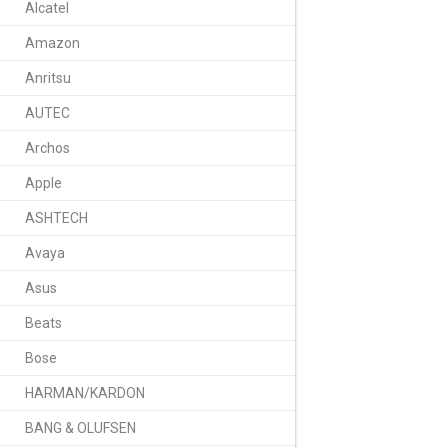
Alcatel
Amazon
Anritsu
AUTEC
Получение информац
Archos
Обзор
Отзы
Apple
ASHTECH
Аккумулятор для De
Avaya
Вольтаж:
Asus
Емкость:
Beats
Оригинальный пар
Bose
Размеры:
HARMAN/KARDON
Совместимые мод
BANG & OLUFSEN