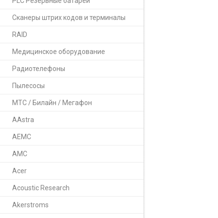
PLC Резервные батареи
Сканеры штрих кодов и терминалы
RAID
Медицинское оборудование
Радиотелефоны
Пылесосы
МТС / Билайн / Мегафон
AAstra
AEMC
AMC
Acer
Acoustic Research
Akerstroms