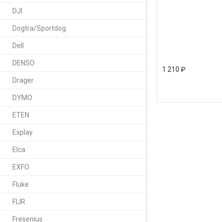
DJI
Dogtra/Sportdog
Dell
DENSO
1 210
₽
Drager
DYMO
ETEN
Explay
Elca
EXFO
Fluke
FLIR
Fresenius