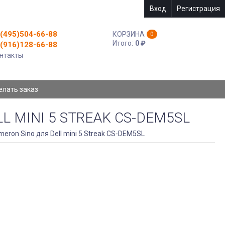
Вход
Регистрация
(495)504-66-88
КОРЗИНА
0
Итого:
0
₽
(916)128-66-88
нтакты
елать заказ
 MINI 5 STREAK CS-DEM5SL
eron Sino для Dell mini 5 Streak CS-DEM5SL
АККУМУЛЯТОР CAMERON SINO ДЛЯ DELL
MINI 5 STREAK CS-DEM5SL
Аккумулятор для Dell mini 5 Streak Cameron Sino
CS-DEM5SL
Ёмкость - 1530mAh
АРТИКУЛ:
4894128036647
Нет в наличии
910
₽
КУПИТЬ