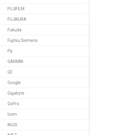
FUJIFILM
FUJIKURA
Fukuda
Fujitsu Siemens
Fly
GARMIN
GE
Google
Gigabyte
GoPro
Icom
IKUSI