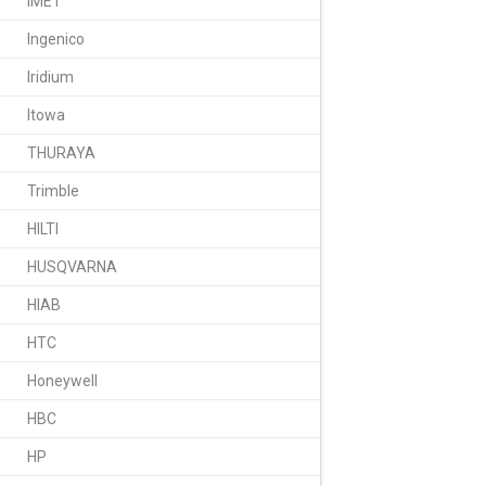
IMET
Ingenico
Iridium
Itowa
THURAYA
Trimble
HILTI
HUSQVARNA
HIAB
HTC
Honeywell
HBC
HP