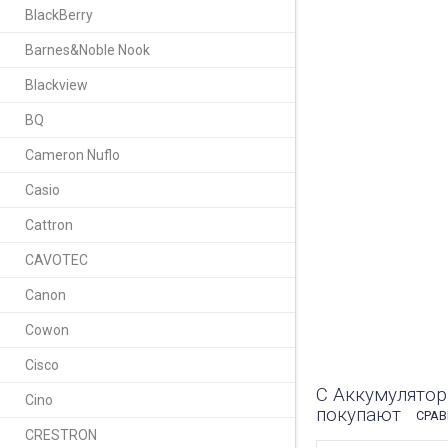
Тип элемента:
BlackBerry
Аккумуляторы Camer
Barnes&Noble Nook
практически все ус
лет (а именно стол
Blackview
наилучшей стороны.
производстве позво
BQ
Надежность, качест
Cameron Nuflo
Sino считаться одн
Casio
Аккумулятор для De
продукции. Мы пред
Cattron
Вся производимая к
CAVOTEC
РосТест
Canon
Cowon
РАССКАЗАТЬ ДРУЗ
Cisco
С Аккумулятор 
Cino
покупают
СРАВ
CRESTRON