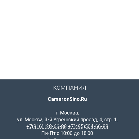
Аккумулятор для HTC от Cameron Sino - это выское качество
и строгий контроль производимой продукции. Мы
предоставляем гарантию на купленные у нас аккумуляторы
сроком в 12 месяцев.
Вся производимая компанией продукция прошла
сертификацию в стандартах ISO9001, RoHS, CE, РосТест
РАССКАЗАТЬ ДРУЗЬЯМ!
КОМПАНИЯ
CameronSino.Ru
г. Москва
,
ул. Москва, 3-й Угрешский проезд, 4, стр. 1
,
+7(916)128-66-88
+7(495)504-66-88
Пн-Пт с 10:00 до 18:00