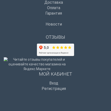
Доставка
Оплата
Гарантия
Новости
ОТЗЫВЫ
МОЙ КАБИНЕТ
Вход
Регистрация